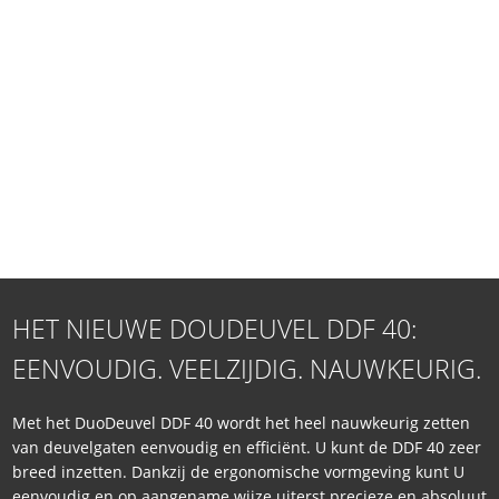
HET NIEUWE DOUDEUVEL DDF 40:
EENVOUDIG. VEELZIJDIG. NAUWKEURIG.
Met het DuoDeuvel DDF 40 wordt het heel nauwkeurig zetten
van deuvelgaten eenvoudig en efficiënt. U kunt de DDF 40 zeer
breed inzetten. Dankzij de ergonomische vormgeving kunt U
eenvoudig en op aangename wijze uiterst precieze en absoluut